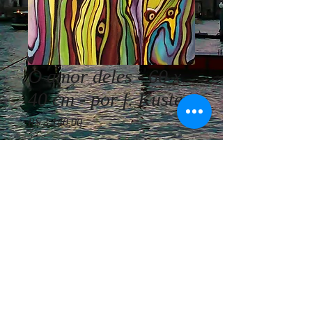
O amor deles - 60 x
40 cm - por f. Kuster
Preço
R$ 3.140,00
Esgotado
f.Kuster - O amor deles - 60 x 40 cm
- acrílica sobre tela - Ano 2018
© Vivemos Arte - Consultoria
Artística Internacional