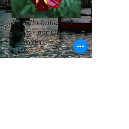
La bella Italia - 40 x
30 cm - por GE-
Gabyearl
Preço
R$ 470,00
Esgotado
GE-Gabyearl - La bella Italia - 40 x
30 cm - Foto - Ano 2017
© Vivemos Arte - Consultoria
Artística Internacional