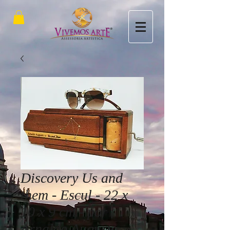
Discovery Us and
them - Escul - 22 x
10 x 9 cm - por
Arnaldo Augusto