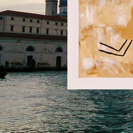
Gleison Castro - A Rezadeira - 50
PARIS - FRANÇA
19-20-21 OUT