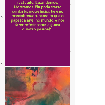
realidade. Escondemos.
Mostramos. Ela pode trazer
conforto, inquietação, beleza,
mas sobretudo, acredito que o
papel da arte, no mundo, é nos
fazer refletir sobre alguma
questão pessoal”.