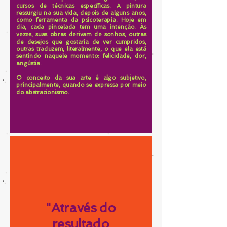
cursos de técnicas específicas. A pintura
ressurgiu na sua vida, depois de alguns anos,
como ferramenta da psicoterapia. Hoje em
dia, cada pincelada tem uma intenção. Às
vezes, suas obras derivam de sonhos, outras
de desejos que gostaria de ver cumpridos,
outras traduzem, literalmente, o que ela está
sentindo naquele momento: felicidade, dor,
angústia.
O conceito da sua arte é algo subjetivo,
principalmente, quando se expressa por meio
do abstracionismo.
"Através do
resultado