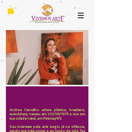
Andrea Carvalho artista plástica, brasileira,
autodidata, nasceu em 20/08/1975 e vive em
sua cidade natal, em Pelotas/RS.
Seu interesse pela arte surgiu já na infância,
vendo sua mãe pintar e ao longo da vida, fez