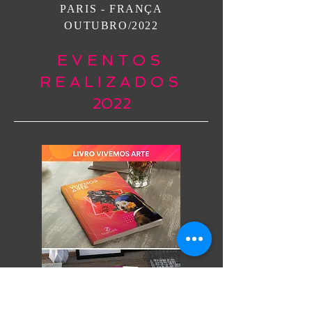
PARIS - FRANÇA
OUTUBRO/2022
E V E N T O S
R E A L I Z A D O S
2022