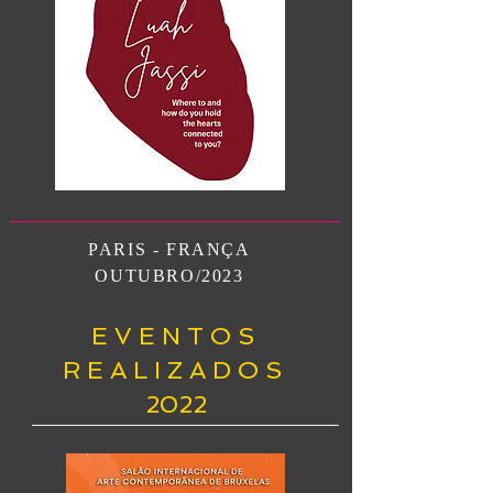
PARIS - FRANÇA
OUTUBRO/2023
E V E N T O S
R E A L I Z A D O S
2022