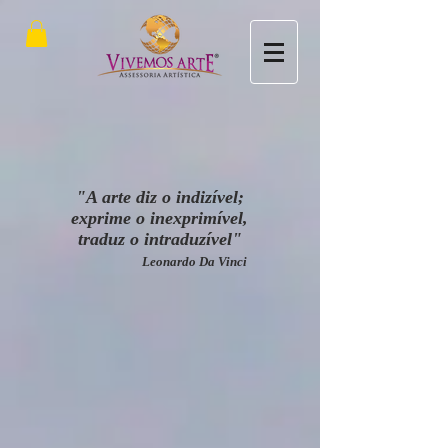
"A arte diz o indizível;
exprime o inexprimível,
traduz o intraduzível"
Leonardo Da Vinci