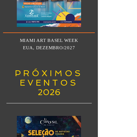
MIAMI ART BASEL WEEK
EUA, DEZEMBRO/2027
P R Ó X I M O S
E V E N T O S
2026