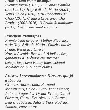
Projetos com maior destaque
Avenida Brasil (2012), A Grande Família
(2001-2014)
, Hoje é dia de Maria (2005),
Velho Chico (2016), Meu Pedacinho de
Chão (2014), Criança Esperança, Big
Brother
(2002-2016)
, O Brado Retumbante
(2012), Xuxa, entre muitos outros.
Principais Premiações
Prêmio triga de ouro - Melhor Figurino,
série Hoje é dia de Maria - Quadrienal de
Praga, República Checa.
Novela Avenida Brasil - 118 indicações,
ganhando 41 prêmios em diversas
categorias, como Emmy Internacional,
Melhores do Ano, entre outros.
Artistas, Apresentadores e Diretores que já
trabalhou
Grandes Atores como: Fernanda
Montenegro, Chico Anysio, Vera Fischer,
Antonio Fagundes, Osmar Prado, Daniel
Oliveira, Cássia Kis, Alexandre Borges,
Letícia Sabatella, Juliana Paes, Rodrigo
Santoro, entre outros…