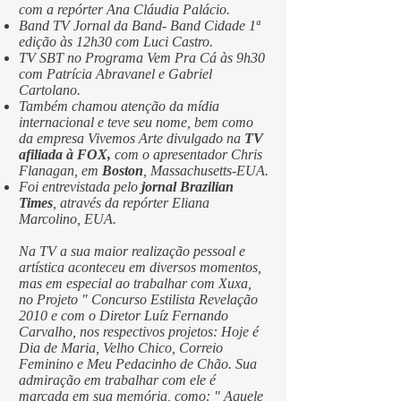
com a repórter Ana Cláudia Palácio.
Band TV Jornal da Band- Band Cidade 1ª
edição às 12h30 com Luci Castro.
TV SBT no Programa Vem Pra Cá às 9h30
com Patrícia Abravanel e Gabriel
Cartolano.
Também chamou atenção da mídia
internacional e teve seu nome, bem como
da empresa Vivemos Arte divulgado na
TV
afiliada à FOX,
com o apresentador Chris
Flanagan, em
Boston
, Massachusetts-EUA.
Foi entrevistada pelo
jornal
Brazilian
Times
, através da repórter Eliana
Marcolino, EUA.
Na TV a sua maior realização pessoal e
artística aconteceu em diversos momentos,
mas em especial ao trabalhar com Xuxa,
no Projeto " Concurso Estilista Revelação
2010 e com o Diretor Luíz Fernando
Carvalho, nos respectivos projetos: Hoje é
Dia de Maria, Velho Chico, Correio
Feminino e Meu Pedacinho de Chão. Sua
admiração em trabalhar com ele é
marcada em sua memória, como: " Aquele