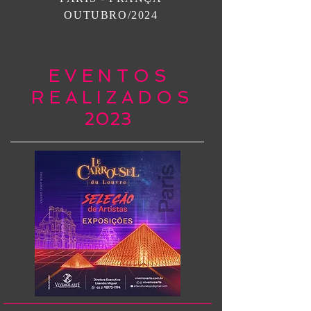
OUTUBRO/2024
E V E N T O S
R E A L I Z A D O S
2023