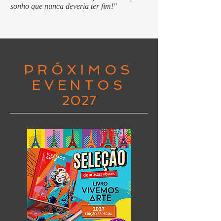
sonho que nunca deveria ter fim!"
P R Ó X I M O S
E V E N T O S
2027