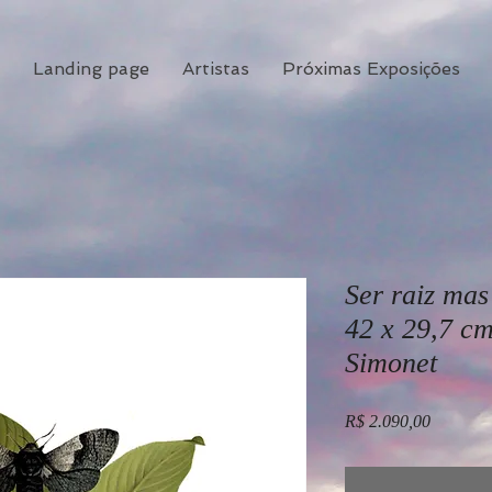
Landing page
Artistas
Próximas Exposições
Ser raiz mas
42 x 29,7 cm
Simonet
Preço
R$ 2.090,00