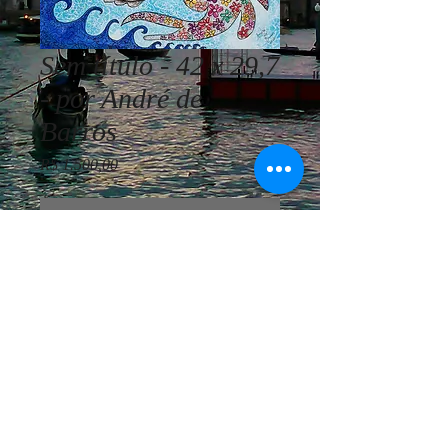
Sem título - 42 x 29,7
- por André de
Barros
Preço
R$ 1.500,00
Esgotado
André de Barros - Sem título - 42 x
29,7 - TMP (aquarela e nanquim) -
Ano 2020
© Vivemos Arte - Consultoria
Artística Internacional