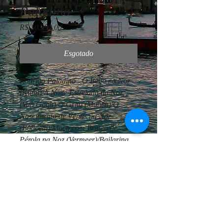
Paladino
Preço
R$ 10.990,00
Esgotado
Rodrigo Paladino - O Beijo na Noz
(Klimt)/A Noite Estrelada na Noz
(Van Gogh)/O Grito (Munch)/O
Nascimento de Vênus na Noz
(Boticelli)/Moça com Brinco de
Pérola na Noz (Vermeer)/Bailarina
na Noz (Degas)/Autorretrato Cubista
de Pablo Picasso/Mulher com
Sombrinha na Noz (Renoir)/Abaporu
na Noz (Tarsila do Amaral)- 25 x 25
x 9 cm - Quadro Acrílico com 9
esculturas nas Nozes - Ano 2021