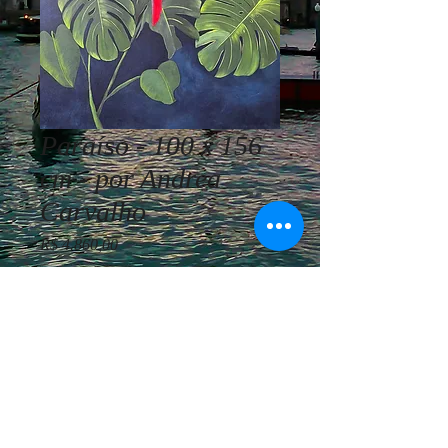
Paraíso - 100 x 156
cm - por Andrea
Carvalho
Preço
R$ 4.860,00
Esgotado
Andrea Carvalho - Paraíso - 100 x
156 cm - Acrílica sobre tela - Ano
2022.