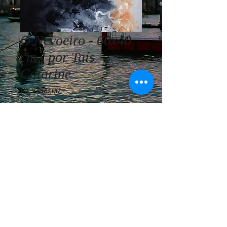
O Nevoeiro - 60x40
cm - por Taís
Catarine
Preço
R$ 2.700,00
Esgotado
Taís Catarine - O Nevoeiro - 60x40
cm - AST - 2021
© Vivemos Arte - Consultoria
Artística Internacional