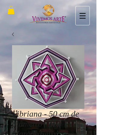
Libriana - 50 cm de
diâmetro - por
Marcos Félix