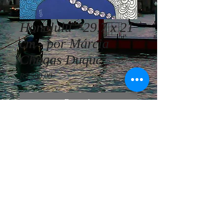
Honolulu - 29,7 x 21
cm - por Márcia
Chagas Duque
Preço
R$ 500,00
Esgotado
Márcia Chagas Duque - Honolulu -
29,7 x 21 cm - acrílica sobre papel -
Ano 2018
© Vivemos Arte - Consultoria
Artística Internacional