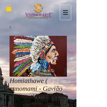
Homiathawe (
yanomami - Gavião
ancestral ) - 50 x 70
cm - por Cibele