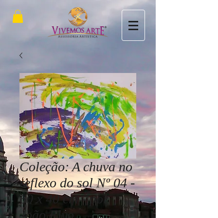
Coleção: A chuva no
reflexo do sol Nº 04 -
60 x 40 cm - por
João Elyo