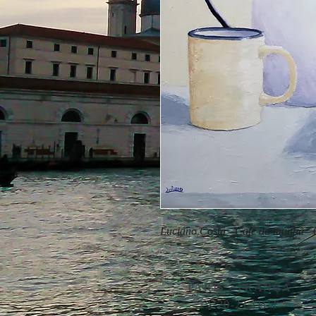
Luciano Costa - Cafe da manhã - 
PARIS - FRANÇA
19-20-21 OUT