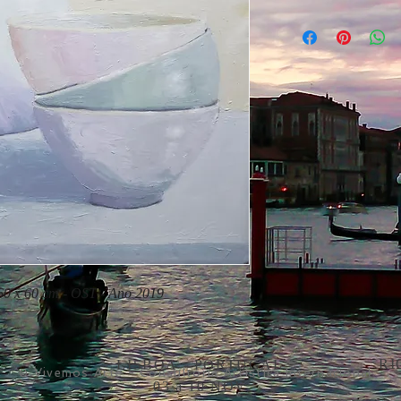
60 x 60 cm - OST - Ano 2019
RI
LISBOA - PORTUGAL
© Vivemos Arte - Consultoria Artística Internacional
03 a 10 NOV