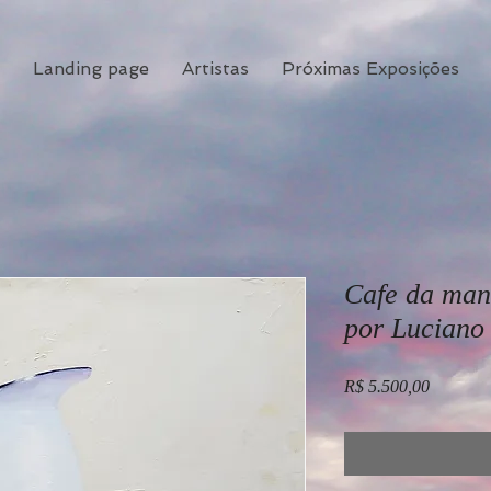
Landing page
Artistas
Próximas Exposições
Cafe da man
por Luciano
Preço
R$ 5.500,00