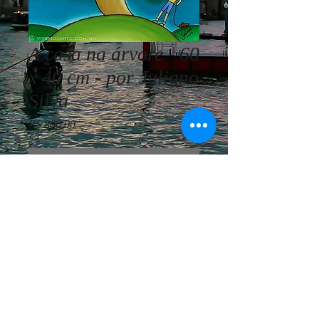
A casa na árvore - 60
x 40 cm - por Juliano
Silva
Preço
R$ 800,00
Esgotado
Juliano Silva - A casa na árvore -
60x40cm - Acrílica sobre tela - Ano
2017
© Vivemos Arte - Consultoria