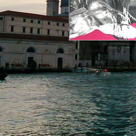
Dado Cavalcanti - Êxtase - 120 x
PARIS - FRANÇA
19-20-21 OUT