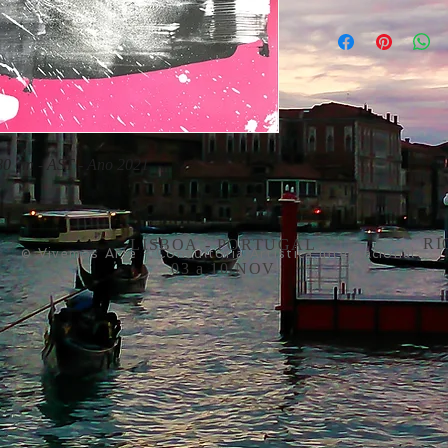
 80 cm - AST - Ano 2021
RI
LISBOA - PORTUGAL
© Vivemos Arte - Consultoria Artística Internacional
03 a 10 NOV